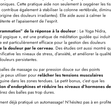
oniques. Cette pratique aide non seulement à oxygéner les tis
e contribue également à stabiliser la colonne vertébrale, dimin
rigine des douleurs irradiantes). Elle aide aussi à calmer le
tente et l’apaisement de l’esprit.
grammation” de la réponse à la douleur
: Le Yoga Nidra,
yogique », est une pratique de méditation guidée qui induit
e est particulièrement efficace pour la gestion des douleurs
e la douleur par le cerveau
. Des études ont aussi montré q
icative les niveaux de stress, d’anxiété, et améliorer la qualit
douleurs persistantes.
e balles de massage ou par pression douce sur des points
je peux utiliser pour
relâcher les tensions musculaires
anguine dans les zones tendues.
Le petit bonus, c’est que les
tion d’endorphines et réduire les niveaux d’hormones d
férez des balles pas trop dures.
ment déjà pratiqué un automassage! N’hésitez pas à en profite