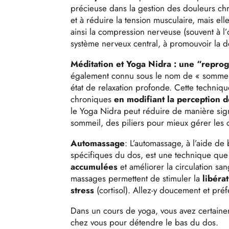
précieuse dans la gestion des douleurs chr
et à réduire la tension musculaire, mais ell
ainsi la compression nerveuse (souvent à l’o
système nerveux central, à promouvoir la dé
Méditation et Yoga Nidra : une “repro
également connu sous le nom de « sommeil 
état de relaxation profonde. Cette techniqu
chroniques
en modifiant la perception d
le Yoga Nidra peut réduire de manière signif
sommeil, des piliers pour mieux gérer les 
Automassage
: L’automassage, à l’aide d
spécifiques du dos, est une technique que 
accumulées
et améliorer la circulation s
massages permettent de stimuler la
libéra
stress
(cortisol). Allez-y doucement et pré
Dans un cours de yoga, vous avez certaine
chez vous pour détendre le bas du dos.