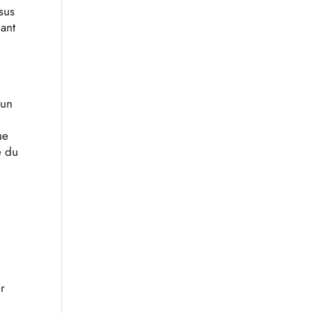
sus
uant
 un
ue
é du
e
r