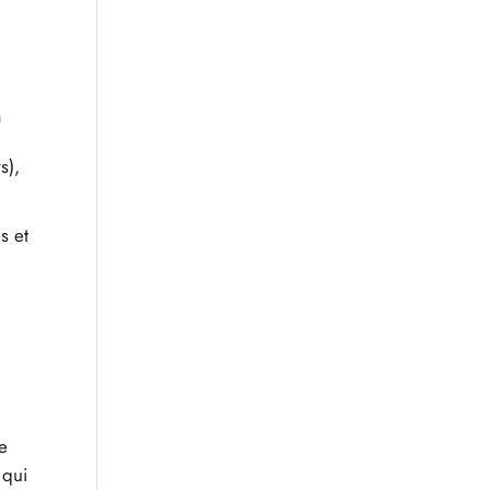
à
s),
s et
le
 qui