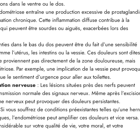
ons dans le ventre ou le dos.
ndométriose entraîne une production excessive de prostaglandi
tion chronique. Cette inflammation diffuse contribue à la
s, qui peuvent être sourdes ou aiguës, exacerbées lors des
nties dans le bas du dos peuvent être du fait d’une sensibilité
e l’utérus, les intestins ou la vessie. Ces douleurs sont dite
 ne proviennent pas directement de la zone douloureuse, mais
triose. Par exemple, une implication de la vessie peut provoq
e le sentiment d’urgence pour aller aux toilettes.
sation nerveuse
: Les lésions situées près des nerfs peuvent
transmission normale des signaux nerveux. Même après l’excisio
ème nerveux peut provoquer des douleurs persistantes.
 Si vous souffrez de conditions préexistantes telles qu’une hern
ues, l’endométriose peut amplifier ces douleurs et vice versa.
sidérable sur votre qualité de vie, votre moral, et votre