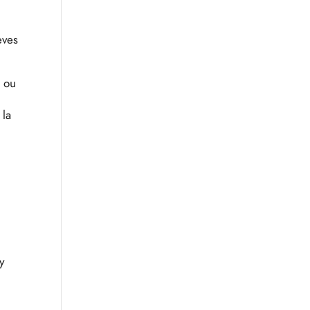
èves
n ou
 la
y