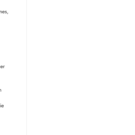
nes,
s
uer
n
ie