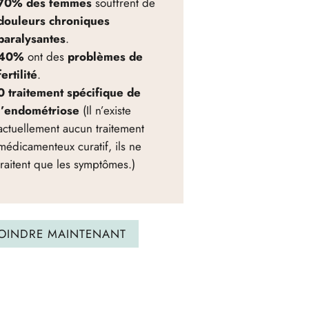
70% des femmes
souffrent de
douleurs chroniques
paralysantes
.
40%
ont des
problèmes de
fertilité
.
0 traitement spécifique de
l’endométriose
(Il n’existe
actuellement aucun traitement
médicamenteux curatif, ils ne
traitent que les symptômes.)
JOINDRE MAINTENANT