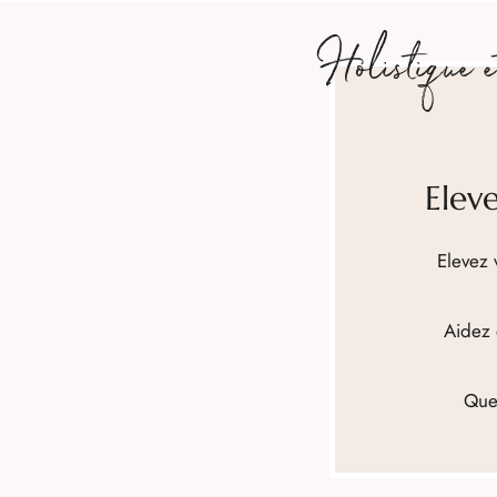
Holistique et
Elev
Elevez 
Aidez e
Que 