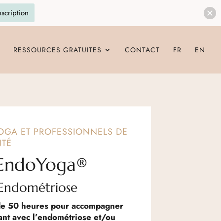
nscription
RESSOURCES GRATUITES
CONTACT
FR
EN
YOGA ET PROFESSIONNELS DE
NTÉ
 EndoYoga
®
 Endométriose
 de 50 heures pour accompagner
ant avec l’endométriose
et/ou