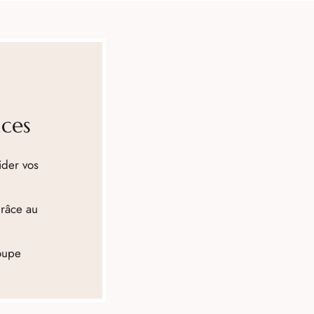
nces
ider vos
grâce au
roupe