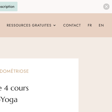
nscription
RESSOURCES GRATUITES
CONTACT
FR
EN
NDOMÉTRIOSE
e 4 cours
oYoga